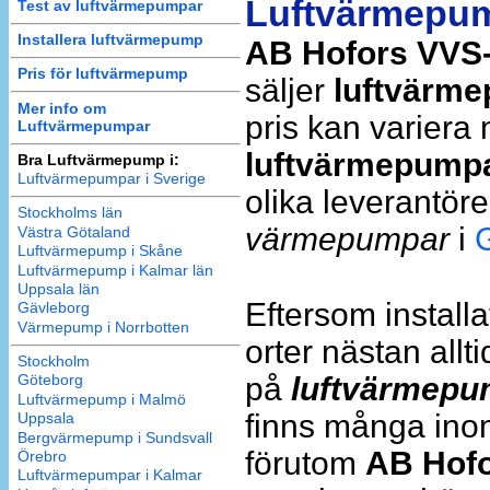
Luftvärmepump
Test av luftvärmepumpar
Installera luftvärmepump
AB Hofors VVS-I
Pris för luftvärmepump
säljer
luftvärm
Mer info om
pris kan variera 
Luftvärmepumpar
luftvärmepump
Bra Luftvärmepump i:
Luftvärmepumpar i Sverige
olika leverantör
Stockholms län
värmepumpar
i
Västra Götaland
Luftvärmepump i Skåne
Luftvärmepump i Kalmar län
Uppsala län
Eftersom install
Gävleborg
Värmepump i Norrbotten
orter nästan allt
Stockholm
på
luftvärmepu
Göteborg
Luftvärmepump i Malmö
finns många ino
Uppsala
Bergvärmepump i Sundsvall
förutom
AB Hofo
Örebro
Luftvärmepumpar i Kalmar