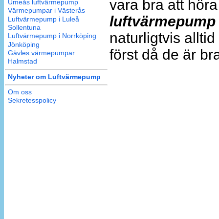
vara bra att hö
Umeås luftvärmepump
Värmepumpar i Västerås
luftvärmepump
Luftvärmepump i Luleå
Sollentuna
naturligtvis allt
Luftvärmepump i Norrköping
Jönköping
först då de är b
Gävles värmepumpar
Halmstad
Nyheter om Luftvärmepump
Om oss
Sekretesspolicy